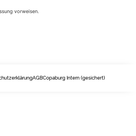
assung vorweisen.
hutzerklärung
AGB
Copaburg Intern (gesichert)