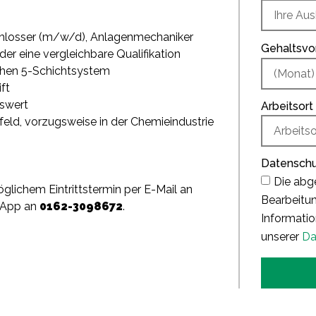
chlosser (m/w/d), Anlagenmechaniker
Gehaltsvo
r eine vergleichbare Qualifikation
lichen 5-Schichtsystem
ft
swert
Arbeitsort
feld, vorzugsweise in der Chemieindustrie
Datensch
Die abg
glichem Eintrittstermin per E-Mail an
Bearbeitun
sApp an
0162-3098672
.
Informatio
unserer
Da