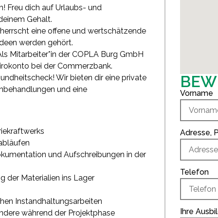
h! Freu dich auf Urlaubs- und
deinem Gehalt.
ns herrscht eine offene und wertschätzende
Ideen werden gehört.
ls Mitarbeiter*in der COPLA Burg GmbH
 Girokonto bei der Commerzbank.
BEWI
ndheitscheck! Wir bieten dir eine private
hnbehandlungen und eine
Vorname
riekraftwerks
Adresse, P
abläufen
kumentation und Aufschreibungen in der
Telefon
 der Materialien ins Lager
hen Instandhaltungsarbeiten
Ihre Ausbi
ndere während der Projektphase