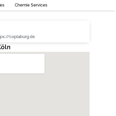
ces
Chemie Services
tps://coplaburg.de
Köln