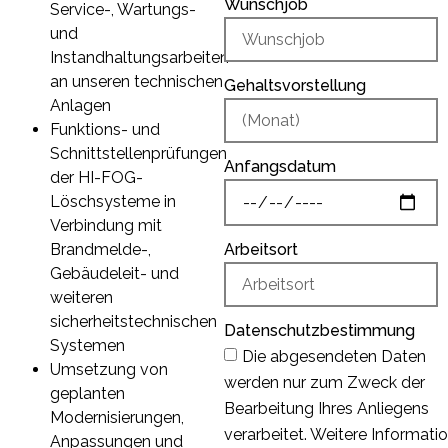
Wunschjob
Service-, Wartungs-
und
Instandhaltungsarbeiten
an unseren technischen
Gehaltsvorstellung
Anlagen
Funktions- und
Schnittstellenprüfungen
Anfangsdatum
der HI-FOG-
Löschsysteme in
Verbindung mit
Arbeitsort
Brandmelde-,
Gebäudeleit- und
weiteren
sicherheitstechnischen
Datenschutzbestimmung
Systemen
Die abgesendeten Daten
Umsetzung von
werden nur zum Zweck der
geplanten
Bearbeitung Ihres Anliegens
Modernisierungen,
verarbeitet. Weitere Informati
Anpassungen und